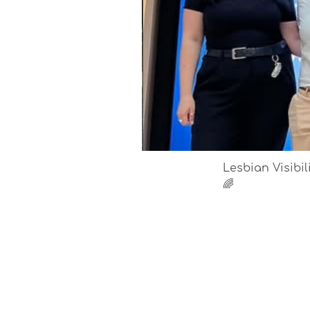
Lesbian Visibi
🌈